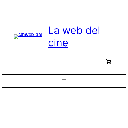
Saltar
al
contenido
La web del
cine